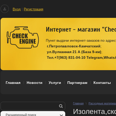
Вход
|
Регистрация
Интернет - магазин "Che
Пункт выдачи интернет-заказов по адрес
г.Петропавловск-Камчатский
ул.Вулканная 21 А (База 9-км)
Тел.+7(963) 831-04-10 Telegram,What
Главная
Новости
Услуги
Партнерам
Контакты
Главная
\
Расходные материа
Изолента,ск
Расширенный поиск