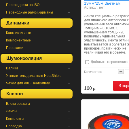
19мм*25м Вьетнам
Переходники на ISO
Артикул:
нет
Переходные рамки,карманы
Лента специально разраб
для японского автопрома 
Динамики
уменьшения веса автомоб
Толщина – 0,10мм. С
уменьшением толщины,
Каоксикальные
появилась удивительная
Компонентные
эластичность. Лента отлич
наматывается и облегает ж
Проставки
проводов, практически не
увеличивая его в объёме.
Шумоизоляция
Добавить к сравнению
Валики
Количество:
Утеплитель двигателя HeatShield
Чехол для АКБ HeatBattery
В кор
160
р.
Ксенон
Блоки розжига
Лампы
Комплекты
Проводка