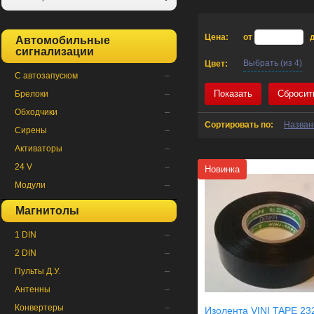
Цена:
от
Автомобильные
сигнализации
Выбрать (из 4)
Цвет:
С автозапуском
Показать
Сбросит
Брелоки
Обходчики
Сортировать по:
Назва
Сирены
Активаторы
24 V
Новинка
Модули
Магнитолы
1 DIN
2 DIN
Пульты Д.У.
Антенны
Конвертеры
Изолента VINI TAPE 23