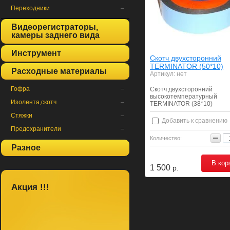
Переходники
Видеорегистраторы,
камеры заднего вида
Инструмент
Скотч двухсторонний
TERMINATOR (50*10)
Расходные материалы
Артикул:
нет
Гофра
Скотч двухсторонний
высокотемпературный
Изолента,скотч
TERMINATOR (38*10)
Стяжки
Добавить к сравнению
Предохранители
Количество:
Разное
В кор
1 500
р.
Акция !!!