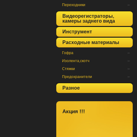
Переходники
Видеорегистраторы,
камеры заднего вида
Инструмент
Расходные материалы
Гофра
Изолента,скотч
Стяжки
Предохранители
Разное
Акция !!!