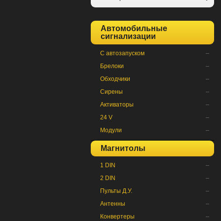
Автомобильные
сигнализации
С автозапуском
Брелоки
Обходчики
Сирены
Активаторы
24 V
Модули
Магнитолы
1 DIN
2 DIN
Пульты Д.У.
Антенны
Конвертеры