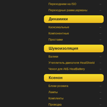
Переходники на ISO
Переходные рамки,карманы
Динамики
Каоксикальные
Компонентные
Проставки
Шумоизоляция
Валики
Утеплитель двигателя HeatShield
Чехол для АКБ HeatBattery
Ксенон
Блоки розжига
Лампы
Комплекты
Проводка