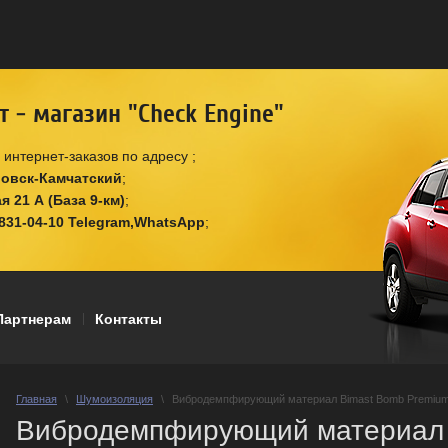
т - магазин "Check Engine"
 интернет-заказов по адресу
ловск-Камчатский
 21 А (База 9-км)
 831-04-10 Telegram,WhatsApp
Партнерам
Контакты
Главная
\
Шумоизоляция
\
Вибродемпфирующий материал Bimast Bomb Premium
Вибродемпфирующий материал 