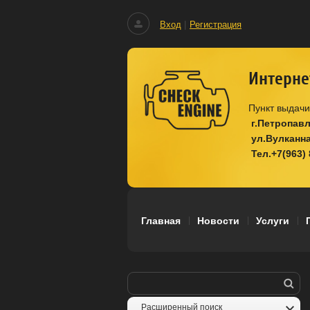
Вход
|
Регистрация
Интерне
Пункт выдачи
г.Петропав
ул.Вулканная
Тел.+7(963)
Главная
Новости
Услуги
Расширенный поиск