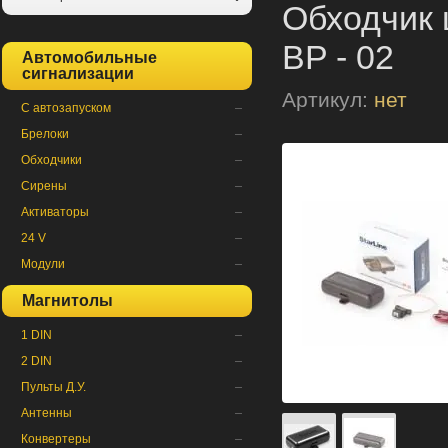
Обходчик 
BP - 02
Автомобильные
сигнализации
Артикул:
нет
С автозапуском
Брелоки
Обходчики
Сирены
Активаторы
24 V
Модули
Магнитолы
1 DIN
2 DIN
Пульты Д.У.
Антенны
Конвертеры