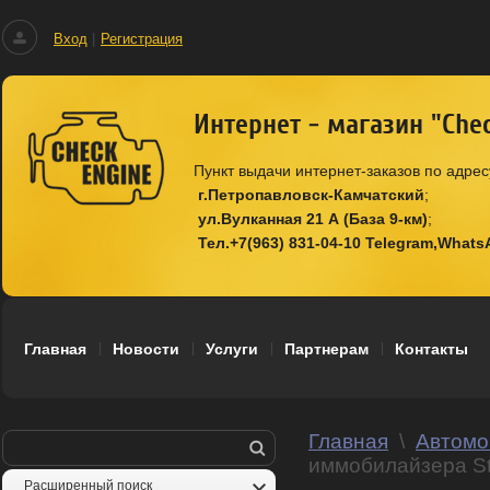
Вход
|
Регистрация
Интернет - магазин "Che
Пункт выдачи интернет-заказов по адрес
г.Петропавловск-Камчатский
ул.Вулканная 21 А (База 9-км)
Тел.+7(963) 831-04-10 Telegram,What
Главная
Новости
Услуги
Партнерам
Контакты
Главная
\
Автомо
иммобилайзера Sta
Расширенный поиск