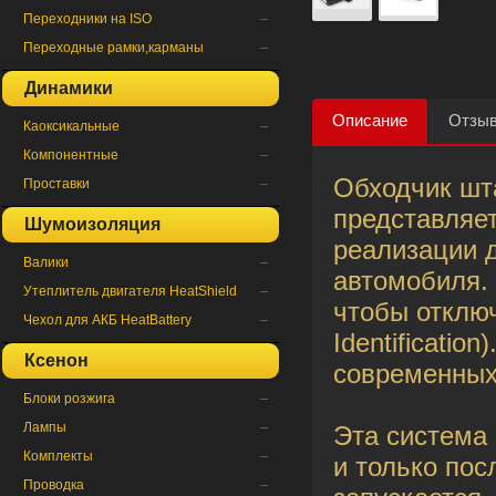
Переходники на ISO
Переходные рамки,карманы
Динамики
Описание
Отзы
Каоксикальные
Компонентные
Обходчик шт
Проставки
представляет
Шумоизоляция
реализации д
Валики
автомобиля. 
Утеплитель двигателя HeatShield
чтобы отклю
Чехол для АКБ HeatBattery
Identificatio
Ксенон
современных
Блоки розжига
Лампы
Эта система 
Комплекты
и только пос
Проводка