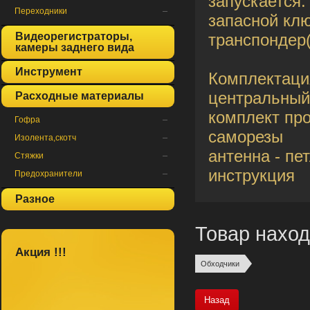
запускается.
Переходники
запасной клю
Видеорегистраторы,
транспондер(
камеры заднего вида
Инструмент
Комплектаци
центральный
Расходные материалы
комплект пр
Гофра
саморезы
Изолента,скотч
антенна - пе
Стяжки
инструкция
Предохранители
Разное
Товар наход
Акция !!!
Обходчики
Назад